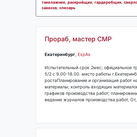
такелажник
,
раскройщик
,
гардеробщик
,
сверл
заказов
,
слесарь
Прораб, мастер СМР
Екатеринбург‎
,
ExpAs
Испытательный срок 2мес; официальное тр
5/2 с 9.00-18.00. место работы г.Екатери
ростаПланирование и организация работ на
материалы; контроль входящих материало
графиков производства работ; планировани
ведение журналов производства работ, От, 