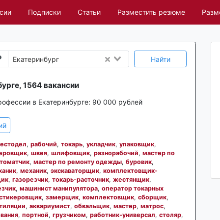
сии
Подписки
Статьи
Разместить резюме
Разм
Найти
Екатеринбург
бурге, 1564 вакансии
рофессии в Екатеринбурге:
90 000 рублей
ий
тестодел
,
рабочий
,
токарь
,
укладчик
,
упаковщик
,
еровщик
,
швея
,
шлифовщик
,
разнорабочий
,
мастер по
томатчик
,
мастер по ремонту одежды
,
буровик
,
ханик
,
механик
,
экскаваторщик
,
комплектовщик-
ик
,
газорезчик
,
токарь-расточник
,
жестянщик
,
езчик
,
машинист манипулятора
,
оператор токарных
стикеровщик
,
замерщик
,
комплектовщик
,
сборщик
,
тиляции
,
аквариумист
,
обвальщик
,
мастер
,
матрос
,
вания
,
портной
,
грузчиком
,
работник-универсал
,
столяр
,