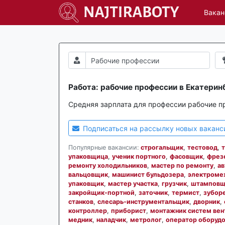
Вакан
Работа: рабочие профессии в Екатерин
Средняя зарплата для профессии рабочие п
Подписаться на рассылку новых ваканс
Популярные вакансии:
строгальщик
,
тестовод
,
упаковщица
,
ученик портного
,
фасовщик
,
фрез
ремонту холодильников
,
мастер по ремонту
,
ав
вальцовщик
,
машинист бульдозера
,
электроме
упаковщик
,
мастер участка
,
грузчик
,
штамповщ
закройщик-портной
,
заточник
,
термист
,
зубор
станков
,
слесарь-инструментальщик
,
дворник
,
контроллер
,
приборист
,
монтажник систем вен
медник
,
наладчик
,
метролог
,
оператор оборудо